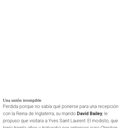
Una unión irrompible
Perdida porque no sabía qué ponerse para una recepción
con la Reina de Inglaterra, su marido
David Bailey
, le
propuso que visitara a Yves Saint Laurent. El modisto, que
tenía treinta años y trabajaba por entonces para Christian