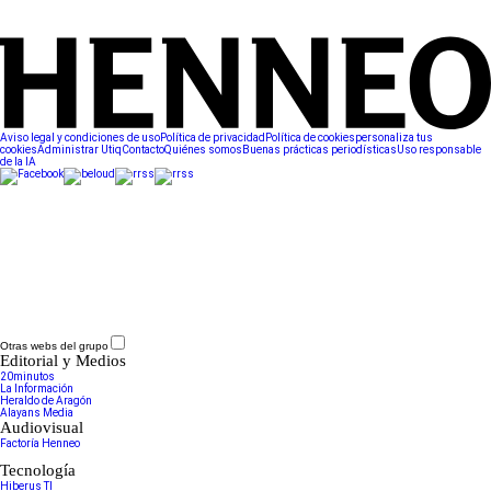
Aviso legal y condiciones de uso
Política de privacidad
Política de cookies
personaliza tus
cookies
Administrar Utiq
Contacto
Quiénes somos
Buenas prácticas periodísticas
Uso responsable
de la IA
Otras webs del grupo
Editorial y Medios
20minutos
La Información
Heraldo de Aragón
Alayans Media
Audiovisual
Factoría Henneo
Tecnología
Hiberus TI