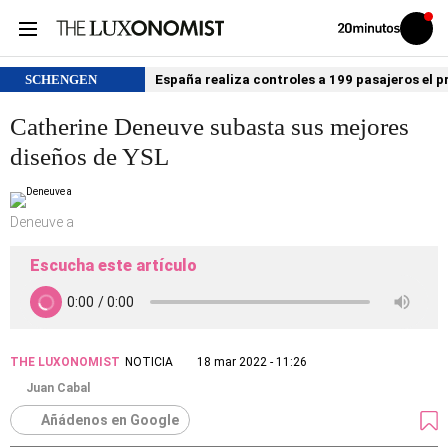
Volver
Iniciar
a
sesión
20MINUTOS.ES
SCHENGEN
España realiza controles a 199 pasajeros el p
Catherine Deneuve subasta sus mejores
diseños de YSL
Deneuve a
Escucha este artículo
THE LUXONOMIST
NOTICIA
18 mar 2022 - 11:26
Juan Cabal
Añádenos en Google