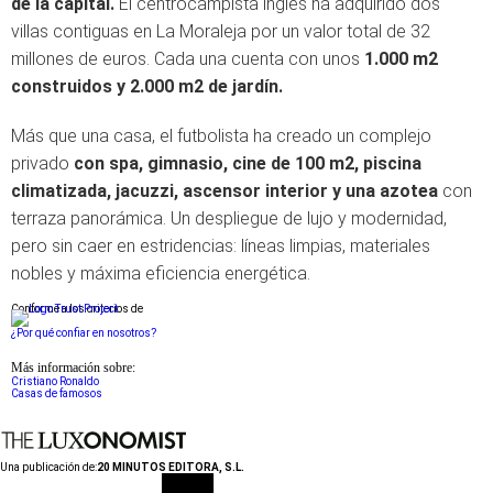
de la capital.
El centrocampista inglés ha adquirido dos
villas contiguas en La Moraleja por un valor total de 32
millones de euros. Cada una cuenta con unos
1.000 m2
construidos y 2.000 m2 de jardín.
Más que una casa, el futbolista ha creado un complejo
privado
con spa, gimnasio, cine de 100 m2, piscina
climatizada, jacuzzi, ascensor interior y una azotea
con
terraza panorámica. Un despliegue de lujo y modernidad,
pero sin caer en estridencias: líneas limpias, materiales
nobles y máxima eficiencia energética.
Conforme a los criterios de
¿Por qué confiar en nosotros?
Más información sobre:
Cristiano Ronaldo
Casas de famosos
Una publicación de:
20 MINUTOS EDITORA, S.L.