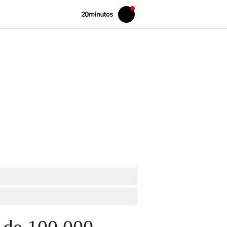
Volver
Iniciar
a
sesión
20MINUTOS.ES