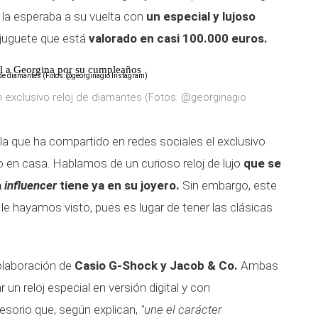
o la esperaba a su vuelta con
un especial y lujoso
 juguete que está
valorado en casi 100.000 euros.
al a Georgina por su cumpleaños
n exclusivo reloj de diamantes (Fotos: @georginagio
 la que ha compartido en redes sociales el exclusivo
o en casa. Hablamos de un curioso reloj de lujo
que se
a
influencer
tiene ya en su joyero.
Sin embargo, este
e le hayamos visto, pues es lugar de tener las clásicas
olaboración de
Casio G-Shock y Jacob & Co.
Ambas
 un reloj especial en versión digital y con
esorio que, según explican,
"une el carácter