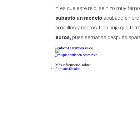
Y es que este reloj se hizo muy fa
subastó un modelo
acabado en oro 
amarillos y negros. Una puja que te
euros,
pues semanas después apareci
Conforme a los criterios de
¿Por qué confiar en nosotros?
Más información sobre:
Cristiano Ronaldo