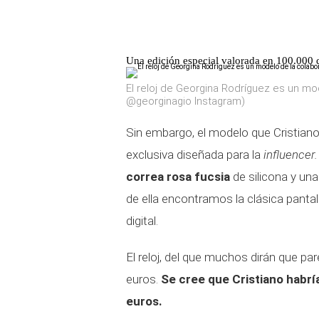
Una edición especial valorada en 100.000 
El reloj de Georgina Rodríguez es un mo
@georginagio Instagram)
Sin embargo, el modelo que Cristiano
exclusiva diseñada para la
influencer.
correa rosa fucsia
de silicona y un
de ella encontramos la clásica panta
digital.
El reloj, del que muchos dirán que pa
euros.
Se cree que Cristiano habrí
euros.