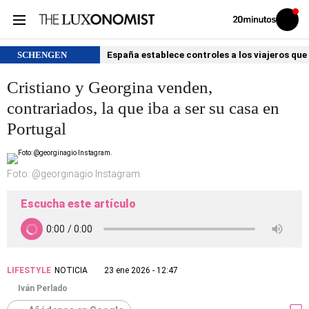
Volver
Iniciar
a
sesión
20MINUTOS.ES
SCHENGEN
España establece controles a los viajeros que 
Cristiano y Georgina venden,
contrariados, la que iba a ser su casa en
Portugal
Foto: @georginagio Instagram.
Escucha este artículo
LIFESTYLE
NOTICIA
23 ene 2026 - 12:47
Iván Perlado