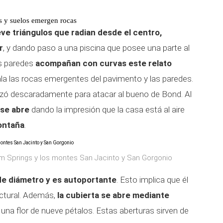
es y suelos emergen rocas
ve triángulos que radian desde el centro,
r
, y dando paso a una piscina que posee una parte al
sas paredes
acompañan con curvas este relato
ala las rocas emergentes del pavimento y las paredes.
lizó descaradamente para atacar al bueno de Bond. Al
 se abre
dando la impresión que la casa está al aire
montaña
.
m Springs y los montes San Jacinto y San Gorgonio
 de diámetro y es autoportante
. Esto implica que él
uctural. Además,
la cubierta se abre mediante
 una flor de nueve pétalos. Estas aberturas sirven de