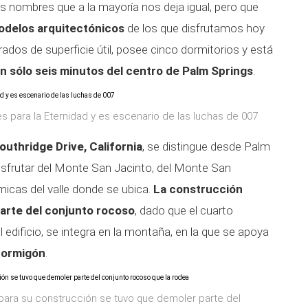
s nombres que a la mayoría nos deja igual, pero que
odelos arquitectónicos
de los que disfrutamos hoy
ados de superficie útil, posee cinco dormitorios y está
an sólo seis minutos del centro de Palm Springs
.
s para la Eternidad y es escenario de las luchas de 007
outhridge Drive, California
, se distingue desde Palm
isfrutar del Monte San Jacinto, del Monte San
icas del valle donde se ubica.
La construcción
parte del conjunto rocoso
, dado que el cuarto
del edificio, se integra en la montaña, en la que se apoya
 hormigón
.
 para su construcción se tuvo que demoler parte del