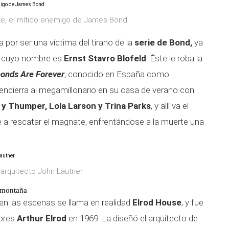
yte, el mítico enemigo de James Bond
 por ser una víctima del tirano de la
serie de Bond,
ya
, cuyo nombre es
Ernst Stavro Blofeld
. Éste le roba la
onds Are Forever
, conocido en España como
d encierra al megamillonario en su casa de verano con
 y Thumper, Lola Larson y Trina Parks
, y allí va el
a rescatar el magnate, enfrentándose a la muerte una
 arquitecto John Lautner
 montaña
en las escenas se llama en realidad
Elrod House
, y fue
iores
Arthur Elrod
en 1969. La diseñó el arquitecto de