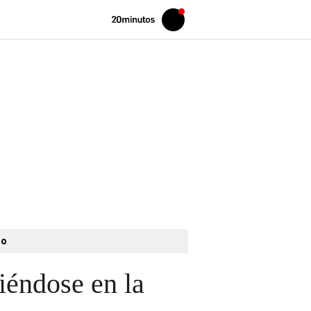
Volver
Iniciar
a
sesión
20MINUTOS.ES
to
iéndose en la