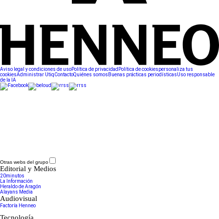
Aviso legal y condiciones de uso
Política de privacidad
Política de cookies
personaliza tus
cookies
Administrar Utiq
Contacto
Quiénes somos
Buenas prácticas periodísticas
Uso responsable
de la IA
Otras webs del grupo
Editorial y Medios
20minutos
La Información
Heraldo de Aragón
Alayans Media
Audiovisual
Factoría Henneo
Tecnología