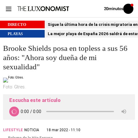
Volver
Iniciar
a
sesión
20MINUTOS.ES
DIRECTO
Sigue la última hora de la crisis migratoria e
PLAYAS
La mejor playa de España 2026 saldrá de estas
Brooke Shields posa en topless a sus 56
años: "Ahora soy dueña de mi
sexualidad"
Foto: Gtres.
Escucha este artículo
LIFESTYLE
NOTICIA
18 mar 2022 - 11:10