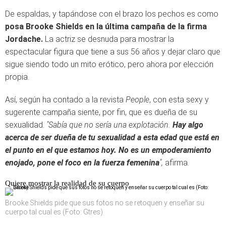
De espaldas, y tapándose con el brazo los pechos es como
posa Brooke Shields en la última campaña de la firma
Jordache.
La actriz se desnuda para mostrar la
espectacular figura que tiene a sus 56 años y dejar claro que
sigue siendo todo un mito erótico, pero ahora por elección
propia.
Así, según ha contado a la revista
People
, con esta sexy y
sugerente campaña siente, por fin, que es dueña de su
sexualidad.
"Sabía que no sería una explotación.
Hay algo
acerca de ser dueña de tu sexualidad a esta edad que está en
el punto en el que estamos hoy. No es un empoderamiento
enojado, pone el foco en la fuerza femenina
",
afirma.
Quiere mostrar la realidad de su cuerpo
Brooke Shields pide que sus fotos no se retoquen y enseñar su
cuerpo tal cual es (Foto: Gtres)