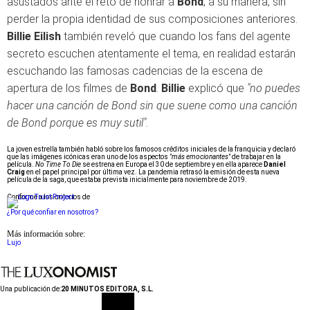
asustados ante el reto de honrar a
Bond
, a su manera, sin
perder la propia identidad de sus composiciones anteriores.
Billie Eilish
también reveló que cuando los fans del agente
secreto escuchen atentamente el tema, en realidad estarán
escuchando las famosas cadencias de la escena de
apertura de los filmes de
Bond
.
Billie
explicó que
"no puedes
hacer una canción de Bond sin que suene como una canción
de Bond porque es muy sutil".
La joven estrella también habló sobre los famosos créditos iniciales de la franquicia y declaró
que las imágenes icónicas eran uno de los aspectos
"más emocionantes"
de trabajar en la
película.
No Time To Die
se estrena en Europa el 30 de septiembre y en ella aparece
Daniel
Craig
en el papel principal por última vez. La pandemia retrasó la emisión de esta nueva
película de la saga, que estaba prevista inicialmente para noviembre de 2019.
Conforme a los criterios de
¿Por qué confiar en nosotros?
Más información sobre:
Lujo
Una publicación de:
20 MINUTOS EDITORA, S.L.