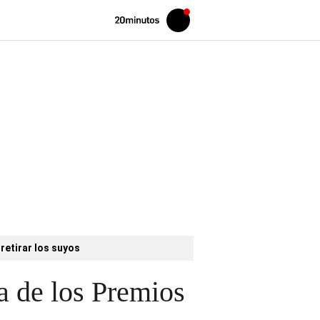
Volver
Iniciar
a
sesión
20MINUTOS.ES
retirar los suyos
a de los Premios