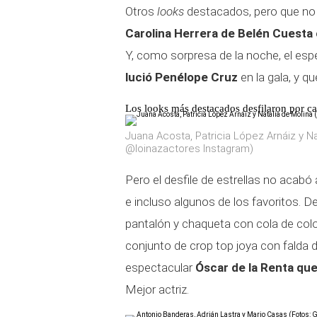
Otros
looks
destacados, pero que no 
Carolina Herrera de Belén Cuesta 
Y, como sorpresa de la noche, el esp
lució Penélope Cruz
en la gala, y q
Los looks más destacados desfilaron por c
Juana Acosta, Patricia López Arnáiz y N
@loinazactores Instagram)
Pero el desfile de estrellas no acab
e incluso algunos de los favoritos. 
pantalón y chaqueta con cola de colo
conjunto de crop top joya con falda d
espectacular
Óscar de la Renta que
Mejor actriz.