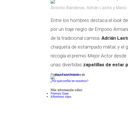
Antonio Banderas, Adrián Lastra y Mari
Entre los hombres destaca el
look
de
por un traje negro de Emporio Armani
de la tradicional camisa.
Adrián Las
chaqueta de estampado militar, y el 
recogía el premio Mejor Actor desde
unas divertidas
zapatillas de estar
Conforme a los criterios de
¿Por qué confiar en nosotros?
Más información sobre:
Premios Goya
Alfombras rojas