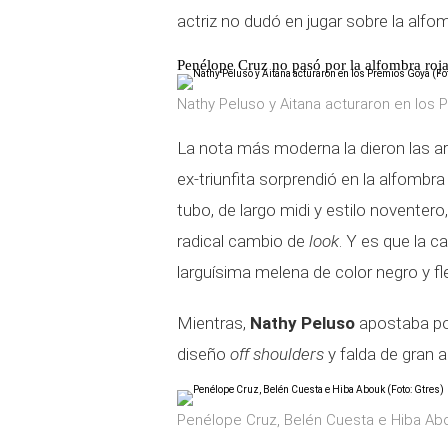
actriz no dudó en jugar sobre la alfom
Penélope Cruz no pasó por la alfombra roja,
Nathy Peluso y Aitana acturaron en los 
La nota más moderna la dieron las art
ex-triunfita sorprendió en la alfombra
tubo, de largo midi y estilo novente
radical cambio de
look
. Y es que la c
larguísima melena de color negro y fle
Mientras,
Nathy Peluso
apostaba por
diseño
off shoulders
y falda de gran 
Penélope Cruz, Belén Cuesta e Hiba Abo