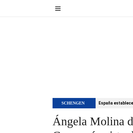
España establece 
SCHENGEN
Ángela Molina de