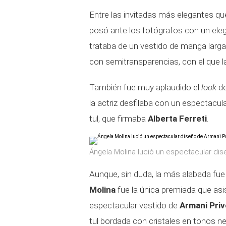
Entre las invitadas más elegantes que
posó ante los fotógrafos con un ele
trataba de un vestido de manga larga
con semitransparencias, con el que la
También fue muy aplaudido el
look
d
la actriz desfilaba con un espectacula
tul, que firmaba
Alberta Ferreti
.
Ángela Molina lució un espectacular dis
Aunque, sin duda, la más alabada fu
Molina
fue la única premiada que asis
espectacular vestido de
Armani Priv
tul bordada con cristales en tonos n