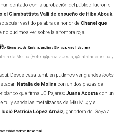
han contado con la aprobación del público fueron el
o el Giambattista Valli de ensueño de Hiba Abouk.
ectacular vestido palabra de honor de
Chanel que
ue no pudimos ver sobre la alfombra roja.
asa
atalia de Molina (Foto: @juana_acosta, @nataliademolina y
ó aquí. Desde casa también pudimos ver grandes
looks
,
Destacan
Natalia de Molina
con un dos piezas de
r blanco que firma JC Pajares;
Juana Acosta
con un
e tul y sandalias metalizadas de Miu Miu; y el
 lució Patricia López Arnáiz,
ganadora del Goya a