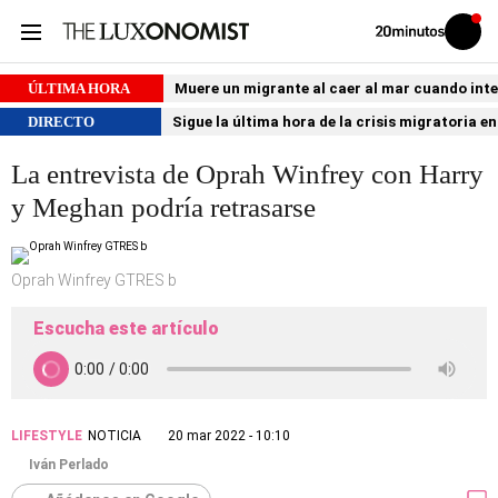
Volver
Iniciar
a
sesión
20MINUTOS.ES
ÚLTIMA HORA
Muere un migrante al caer al mar cuando int
DIRECTO
Sigue la última hora de la crisis migratoria e
La entrevista de Oprah Winfrey con Harry
y Meghan podría retrasarse
Oprah Winfrey GTRES b
Escucha este artículo
LIFESTYLE
NOTICIA
20 mar 2022 - 10:10
Iván Perlado