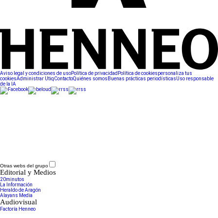
Aviso legal y condiciones de uso
Política de privacidad
Política de cookies
personaliza tus
cookies
Administrar Utiq
Contacto
Quiénes somos
Buenas prácticas periodísticas
Uso responsable
de la IA
Otras webs del grupo
Editorial y Medios
20minutos
La Información
Heraldo de Aragón
Alayans Media
Audiovisual
Factoría Henneo