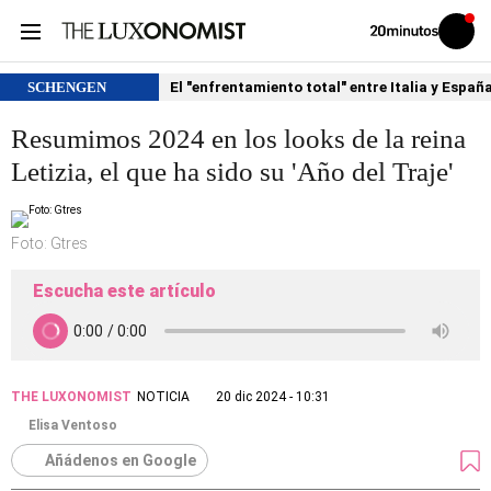
Volver
Iniciar
a
sesión
20MINUTOS.ES
SCHENGEN
El "enfrentamiento total" entre Italia y Españ
Resumimos 2024 en los looks de la reina
Letizia, el que ha sido su 'Año del Traje'
Foto: Gtres
Escucha este artículo
THE LUXONOMIST
NOTICIA
20 dic 2024 - 10:31
Elisa Ventoso
Añádenos en Google