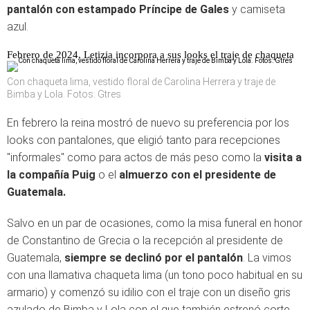
pantalón con estampado Príncipe de Gales
y camiseta
azul.
Febrero de 2024, Letizia incorpora a sus looks el traje de chaqueta
Con chaqueta lima, vestido floral de Carolina Herrera y traje de
Bimba y Lola. Fotos: Gtres
En febrero la reina mostró de nuevo su preferencia por los
looks con pantalones, que eligió tanto para recepciones
"informales" como para actos de más peso como la
visita a
la compañía Puig
o el
almuerzo con el presidente de
Guatemala.
Salvo en un par de ocasiones, como la misa funeral en honor
de Constantino de Grecia o la recepción al presidente de
Guatemala,
siempre se declinó por el pantalón
. La vimos
con una llamativa chaqueta lima (un tono poco habitual en su
armario) y comenzó su idilio con el traje con un diseño gris
azulado de Bimba y Lola con el que también estrenó corte