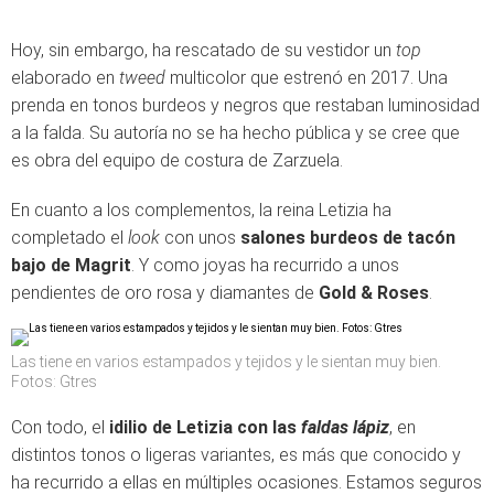
Hoy, sin embargo, ha rescatado de su vestidor un
top
elaborado en
tweed
multicolor que estrenó en 2017. Una
prenda en tonos burdeos y negros que restaban luminosidad
a la falda. Su autoría no se ha hecho pública y se cree que
es obra del equipo de costura de Zarzuela.
En cuanto a los complementos, la reina Letizia ha
completado el
look
con unos
salones burdeos de tacón
bajo de Magrit
. Y como joyas ha recurrido a unos
pendientes de oro rosa y diamantes de
Gold & Roses
.
Las tiene en varios estampados y tejidos y le sientan muy bien.
Fotos: Gtres
Con todo, el
idilio de Letizia con las
faldas lápiz
, en
distintos tonos o ligeras variantes, es más que conocido y
ha recurrido a ellas en múltiples ocasiones. Estamos seguros