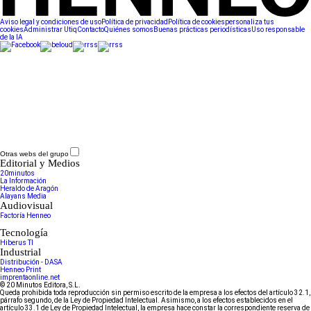
Aviso legal y condiciones de uso
Política de privacidad
Política de cookies
personaliza tus
cookies
Administrar Utiq
Contacto
Quiénes somos
Buenas prácticas periodísticas
Uso responsable
de la IA
Otras webs del grupo
Editorial y Medios
20minutos
La Información
Heraldo de Aragón
Alayans Media
Audiovisual
Factoría Henneo
Tecnología
Hiberus TI
Industrial
Distribución - DASA
Henneo Print
imprentaonline.net
© 20 Minutos Editora, S.L.
Queda prohibida toda reproducción sin permiso escrito de la empresa a los efectos del artículo 32.1,
párrafo segundo, de la Ley de Propiedad Intelectual. Asimismo, a los efectos establecidos en el
artículo 33.1 de Ley de Propiedad Intelectual, la empresa hace constar la correspondiente reserva de