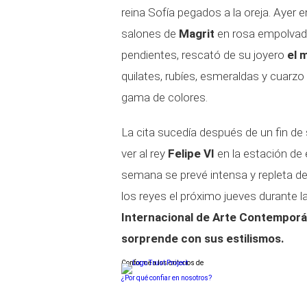
reina Sofía pegados a la oreja. Aye
salones de
Magrit
en rosa empolvado 
pendientes, rescató de su joyero
el 
quilates, rubíes, esmeraldas y cuarzo
gama de colores.
La cita sucedía después de un fin d
ver al rey
Felipe VI
en la estación de
semana se prevé intensa y repleta d
los reyes el próximo jueves durante l
Internacional de Arte Contempor
sorprende con sus estilismos.
Conforme a los criterios de
¿Por qué confiar en nosotros?