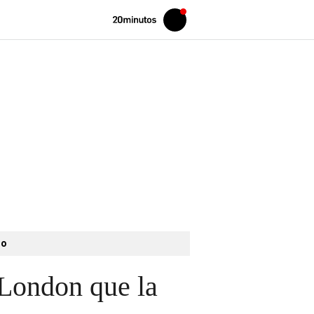
Volver
Iniciar
a
sesión
20MINUTOS.ES
to
 London que la