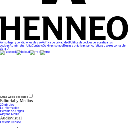
Aviso legal y condiciones de uso
Política de privacidad
Política de cookies
personaliza tus
cookies
Administrar Utiq
Contacto
Quiénes somos
Buenas prácticas periodísticas
Uso responsable
de la IA
Otras webs del grupo
Editorial y Medios
20minutos
La Información
Heraldo de Aragón
Alayans Media
Audiovisual
Factoría Henneo