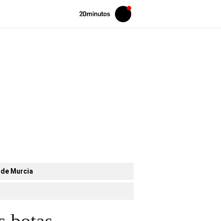
Volver
Iniciar
a
sesión
20MINUTOS.ES
 de Murcia