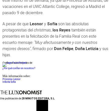
este mismo fin de semana, ya que la Princesa de Asturias, de
vacaciones en el UWC Atlantic College, regresó a Madrid el
pasado 9 de diciembre.
A pesar de que
Leonor
y
Sofía
son las absolutas
protagonistas del
christmas
,
los Reyes
también están
presentes en la felicitación de la Familia Real con este
escueto mensaje:
"Muy afectuosamente y con nuestros
mejores deseos"
, firmado por
Don Felipe
,
Doña Letizia
y sus
hijas.
Conforme a los criterios de
¿Por qué confiar en nosotros?
Más información sobre:
Princesa Leonor
Infanta Sofía
Una publicación de:
20 MINUTOS EDITORA, S.L.