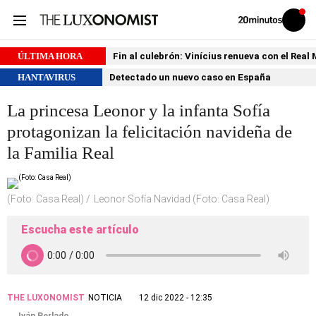
Volver
Iniciar
a
sesión
20MINUTOS.ES
ÚLTIMA HORA
Fin al culebrón: Vinícius renueva con el Real
HANTAVIRUS
Detectado un nuevo caso en España
La princesa Leonor y la infanta Sofía
protagonizan la felicitación navideña de
la Familia Real
(Foto: Casa Real)
Leonor Sofía Navidad (Foto: Casa Real)
Escucha este artículo
THE LUXONOMIST
NOTICIA
12 dic 2022 - 12:35