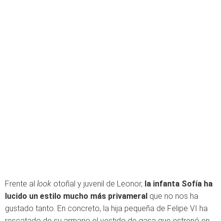
Frente al
look
otoñal y juvenil de Leonor,
la infanta Sofía ha
lucido un estilo mucho más privameral
que no nos ha
gustado tanto. En concreto, la hija pequeña de Felipe VI ha
rescatado de su armario el vestido de gasa que estrenó en