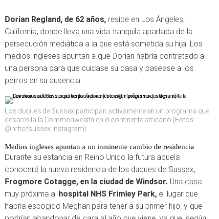
Dorian Regland, de 62 años,
reside en Los Ángeles,
California, donde lleva una vida tranquila apartada de la
persecución mediática a la que está sometida su hija. Los
medios ingleses apuntan a que Dorian habría contratado a
una persona para que cuidase su casa y pasease a los
perros en su ausencia.
Los duques de Sussex participan activamente en un programa que
desarrolla la Commonwealth en el continente africano (Fotos:
@hrhofsussex Instagram)
Medios ingleses apuntan a un inminente cambio de residencia
Durante su estancia en Reino Unido la futura abuela
conocerá la nueva residencia de los duques de Sussex,
Frogmore Cotagge, en la ciudad de Windsor.
Una casa
muy próxima al
hospital NHS Frimley Park,
el lugar que
habría escogido Meghan para tener a su primer hijo, y que
podrían abandonar de cara al año que viene, ya que, según