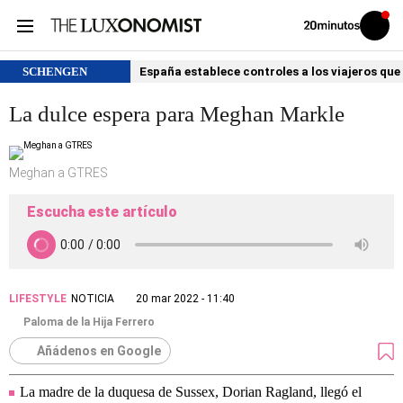
Volver
Iniciar
a
sesión
20MINUTOS.ES
SCHENGEN
España establece controles a los viajeros que 
La dulce espera para Meghan Markle
Meghan a GTRES
Escucha este artículo
LIFESTYLE
NOTICIA
20 mar 2022 - 11:40
Paloma de la Hija Ferrero
Añádenos en Google
La madre de la duquesa de Sussex, Dorian Ragland, llegó el