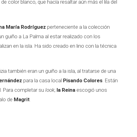
 color blanco, que hacía resaltar aún más el lila del
na María Rodríguez
perteneciente a la colección
un guiño a La Palma al estar realizado con los
izan en la isla. Ha sido creado en lino con la técnica
ia también eran un guiño a la isla, al tratarse de una
Hernández
para la casa local
Pisando Colores
. Están
al. Para completar su
look
,
la Reina
escogió unos
alo de
Magrit
.