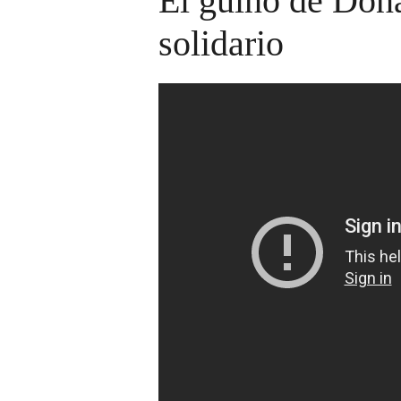
El guiño de Doña
solidario