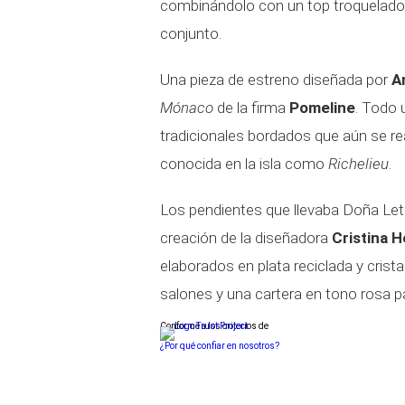
combinándolo con un top troquelado de
conjunto.
Una pieza de estreno diseñada por
A
Mónaco
de la firma
Pomeline
. Todo 
tradicionales bordados que aún se real
conocida en la isla como
Richelieu
.
Los pendientes que llevaba Doña Letiz
creación de la diseñadora
Cristina 
elaborados en plata reciclada y crist
salones y una cartera en tono rosa p
Conforme a los criterios de
¿Por qué confiar en nosotros?