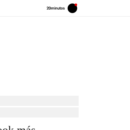
Volver
Iniciar
a
sesión
20MINUTOS.ES