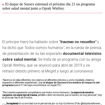
El duque de Sussex estrenará el próximo día 21 un programa
sobre salud mental junto a Oprah Winfrey.
El príncipe Harry ha hablado sobre
"traumas no resueltos"
y
ha dicho que
"todos somos humanos"
, en la rueda de prensa
de presentación de su tan esperado
documental televisivo
sobre salud mental.
Se trata de un programa con su amiga
Oprah Winfrey, que se anunció para abril de 2019 y se
retrasó debido primero al Megxit y luego al coronavirus.
"Nacimos en vidas diferentes, nos criamos en diferentes entornos y, como resultado, estamos
expuestos a diferentes experiencias"
, dijo
el duque de Sussex a los medios al respecto del
programa
que el 21 de mayo se estrenará en Apple TV +.
“Pero nuestra experiencia compartida es que todos somos humanos.
La mayoría de nosotros
cargamos con algún tipo de trauma
, pérdida o dolor sin resolver, que se siente y es muy personal”
, dijo
el príncipe Harry, de 36 años.