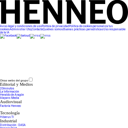
Aviso legal y condiciones de uso
Política de privacidad
Política de cookies
personaliza tus
cookies
Administrar Utiq
Contacto
Quiénes somos
Buenas prácticas periodísticas
Uso responsable
de la IA
Otras webs del grupo
Editorial y Medios
20minutos
La Información
Heraldo de Aragón
Alayans Media
Audiovisual
Factoría Henneo
Tecnología
Hiberus TI
Industrial
Distribución - DASA