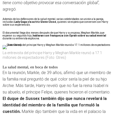
tiene como objetivo provocar esa conversación global",
agregó.
Además de los defensores de la salud mental, varias celebridades se unirán a la pareja,
incluidas
Lady Gaga y la actriz Glenn Close
, quienes se espera que conversen con Harry
sobre sus experiencias.
El documental llega dos meses después de que Harry y su esposa, Meghan Markle, que
esperan su segundo hijo,
hablaran con franqueza con Oprah sobre su salud mental
durante su entrevista explosiva.
La entrevista del príncipe Harry y Meghan Markle reunió a 17.1
millones de espectadores (Foto: Gtres)
La salud mental, en boca de todos
En la reunión, Markle, de 39 años, afirmó que un miembro de
la familia real preguntó de qué color sería la piel de su hijo
Archie.
Más tarde, Harry reveló que no fue la reina Isabel ni
su abuelo, el príncipe Felipe, quienes hicieron el comentario.
El duque de Sussex también dijo que nunca revelará la
identidad del miembro de la familia que formuló la
cuestión.
Markle dijo también que la vida en el palacio la