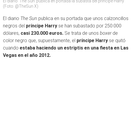
El diario 'The Sun' publica en portada la subasta del príncipe Harry
(Foto: @TheSun X)
El diario
The Sun
publica en su portada que unos calzoncillos
negros del
príncipe Harry
se han subastado por 250.000
dólares,
casi 230.000 euros.
Se trata de unos
boxer
de
color negro que, supuestamente, el
príncipe Harry
se quitó
cuando
estaba haciendo un estriptis en una fiesta en Las
Vegas en el año 2012.