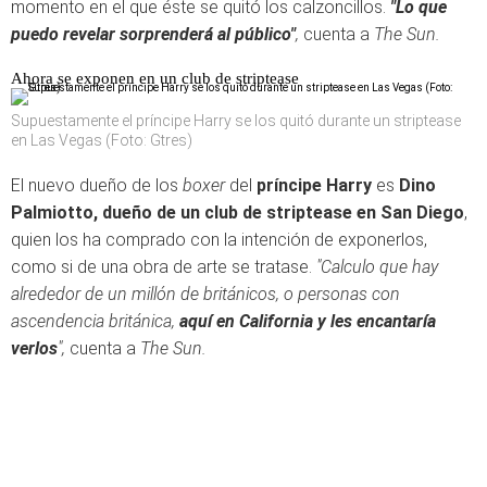
momento en el que éste se quitó los calzoncillos.
"Lo que
puedo revelar sorprenderá al público"
,
cuenta a
The Sun.
Ahora se exponen en un club de striptease
Supuestamente el príncipe Harry se los quitó durante un striptease
en Las Vegas (Foto: Gtres)
El nuevo dueño de los
boxer
del
príncipe Harry
es
Dino
Palmiotto, dueño de un club de striptease en San Diego
,
quien los ha comprado con la intención de exponerlos,
como si de una obra de arte se tratase.
"Calculo que hay
alrededor de un millón de británicos, o personas con
ascendencia británica,
aquí en California y les encantaría
verlos
",
cuenta a
The Sun.