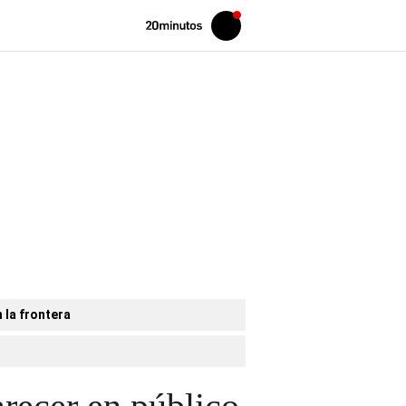
Volver
Iniciar
a
sesión
20MINUTOS.ES
 la frontera