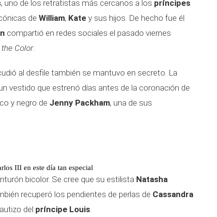
s
, uno de los retratistas más cercanos a los
príncipes
icónicas de
William
,
Kate
y sus hijos. De hecho fue él
on
compartió en redes sociales el pasado viernes
 the Color
.
cudió al desfile también se mantuvo en secreto. La
 un vestido que estrenó días antes de la coronación de
anco y negro de
Jenny Packham
, una de sus
los III en este día tan especial
inturón bicolor. Se cree que su estilista
Natasha
mbién recuperó los pendientes de perlas de
Cassandra
autizo del
príncipe Louis
.