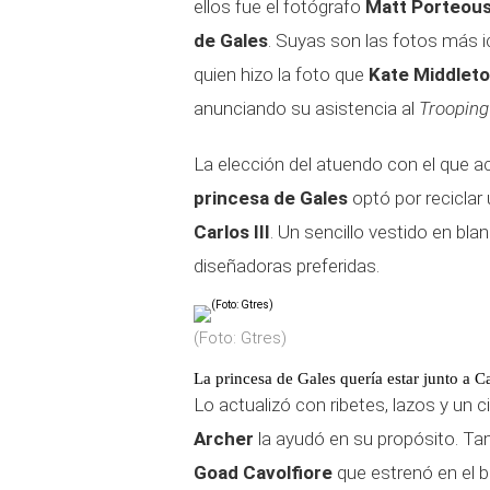
ellos fue el fotógrafo
Matt Porteou
de Gales
. Suyas son las fotos más 
quien hizo la foto que
Kate Middlet
anunciando su asistencia al
Trooping
La elección del atuendo con el que a
princesa de Gales
optó por reciclar
Carlos III
. Un sencillo vestido en bl
diseñadoras preferidas.
(Foto: Gtres)
La princesa de Gales quería estar junto a Car
Lo actualizó con ribetes, lazos y un c
Archer
la ayudó en su propósito. Ta
Goad Cavolfiore
que estrenó en el b