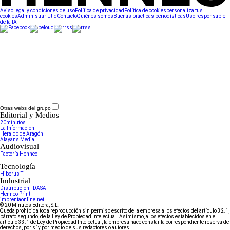
Aviso legal y condiciones de uso
Política de privacidad
Política de cookies
personaliza tus
cookies
Administrar Utiq
Contacto
Quiénes somos
Buenas prácticas periodísticas
Uso responsable
de la IA
Otras webs del grupo
Editorial y Medios
20minutos
La Información
Heraldo de Aragón
Alayans Media
Audiovisual
Factoría Henneo
Tecnología
Hiberus TI
Industrial
Distribución - DASA
Henneo Print
imprentaonline.net
© 20 Minutos Editora, S.L.
Queda prohibida toda reproducción sin permiso escrito de la empresa a los efectos del artículo 32.1,
párrafo segundo, de la Ley de Propiedad Intelectual. Asimismo, a los efectos establecidos en el
artículo 33.1 de Ley de Propiedad Intelectual, la empresa hace constar la correspondiente reserva de
derechos, por sí y por medio de sus redactores o autores.