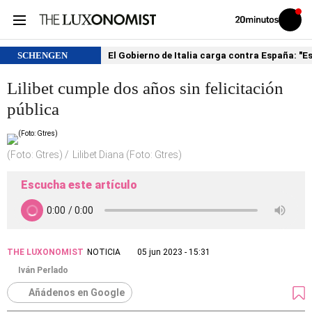
Volver
Iniciar
a
sesión
20MINUTOS.ES
SCHENGEN
El Gobierno de Italia carga contra España: "
Lilibet cumple dos años sin felicitación
pública
(Foto: Gtres)
Lilibet Diana (Foto: Gtres)
Escucha este artículo
THE LUXONOMIST
NOTICIA
05 jun 2023 - 15:31
Iván Perlado
Añádenos en Google