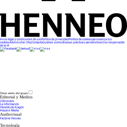
Aviso legal y condiciones de uso
Política de privacidad
Política de cookies
personaliza tus
cookies
Administrar Utiq
Contacto
Quiénes somos
Buenas prácticas periodísticas
Uso responsable
de la IA
Otras webs del grupo
Editorial y Medios
20minutos
La Información
Heraldo de Aragón
Alayans Media
Audiovisual
Factoría Henneo
Tecnología