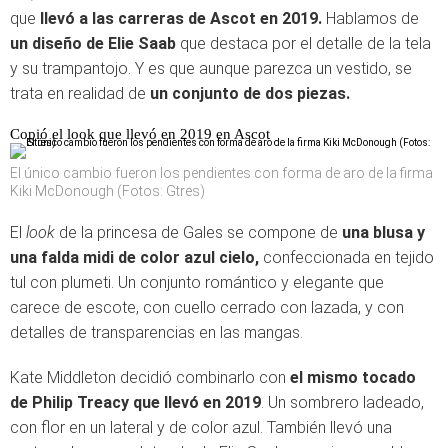
que
llevó a las carreras de Ascot en 2019.
Hablamos de
un diseño de Elie Saab
que destaca por el detalle de la tela
y su trampantojo. Y es que aunque parezca un vestido, se
trata en realidad de
un conjunto de dos piezas.
Copió el look que llevó en 2019 en Ascot
El único cambio fueron los pendientes con forma de aro de la firma
Kiki McDonough (Fotos: Gtres)
El
look
de la princesa de Gales se compone de
una blusa y
una falda midi de color azul cielo,
confeccionada en tejido
tul con plumeti. Un conjunto romántico y elegante que
carece de escote, con cuello cerrado con lazada, y con
detalles de transparencias en las mangas.
Kate Middleton decidió combinarlo con
el mismo tocado
de Philip Treacy que llevó en 2019
. Un sombrero ladeado,
con flor en un lateral y de color azul. También llevó una