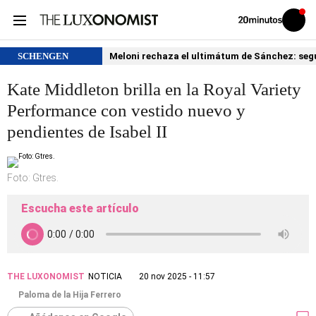
Volver
Iniciar
a
sesión
20MINUTOS.ES
SCHENGEN
Meloni rechaza el ultimátum de Sánchez: segu
Kate Middleton brilla en la Royal Variety
Performance con vestido nuevo y
pendientes de Isabel II
Foto: Gtres.
Escucha este artículo
THE LUXONOMIST
NOTICIA
20 nov 2025 - 11:57
Paloma de la Hija Ferrero