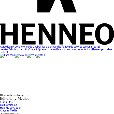
Aviso legal y condiciones de uso
Política de privacidad
Política de cookies
personaliza tus
cookies
Administrar Utiq
Contacto
Quiénes somos
Buenas prácticas periodísticas
Uso responsable
de la IA
Otras webs del grupo
Editorial y Medios
20minutos
La Información
Heraldo de Aragón
Alayans Media
Audiovisual