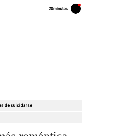
Volver
Iniciar
a
sesión
20MINUTOS.ES
es de suicidarse