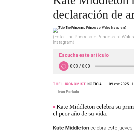
Kate Middleton 
declaración de 
(Foto: The Prince and Princess of Wales
Instagram)
Escucha este artículo
THE LUXONOMIST
NOTICIA
09 ene 2025 - 
Iván Perlado
Kate Middleton celebra su prime
el peor año de su vida.
Kate Middleton
celebra este jueves