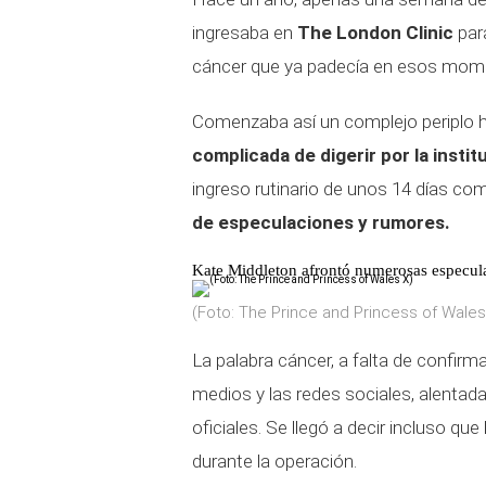
ingresaba en
The London Clinic
par
cáncer que ya padecía en esos mom
Comenzaba así un complejo periplo h
complicada de digerir por la insti
ingreso rutinario de unos 14 días c
de especulaciones y rumores.
Kate Middleton afrontó numerosas especula
(Foto: The Prince and Princess of Wales
La palabra cáncer, a falta de confir
medios y las redes sociales, alentad
oficiales. Se llegó a decir incluso que
durante la operación.