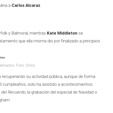
ulina a
Carlos Alcaraz
.
rfolk y Balmoral, mientras
Kate Middleton
se
atamiento que ella misma dio por finalizado a principios
aclamados. Foto: Gtres
o recuperando su actividad pública, aunque de forma
43 cumpleaños, solo ha asistido a acontecimientos
a del Recuerdo
, la grabación del especial de Navidad o
ngham.