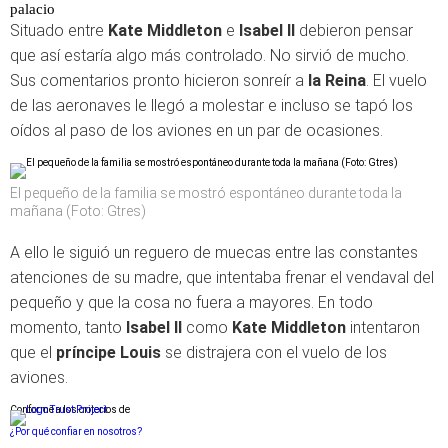
palacio
Situado entre
Kate Middleton
e
Isabel II
debieron pensar
que así estaría algo más controlado. No sirvió de mucho.
Sus comentarios pronto hicieron sonreír a
la Reina
. El vuelo
de las aeronaves le llegó a molestar e incluso se tapó los
oídos al paso de los aviones en un par de ocasiones.
El pequeño de la familia se mostró espontáneo durante toda la
mañana (Foto: Gtres)
A ello le siguió un reguero de muecas entre las constantes
atenciones de su madre, que intentaba frenar el vendaval del
pequeño y que la cosa no fuera a mayores. En todo
momento, tanto
Isabel II
como
Kate Middleton
intentaron
que el
príncipe Louis
se distrajera con el vuelo de los
aviones.
Conforme a los criterios de
¿Por qué confiar en nosotros?