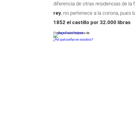
diferencia de otras residencias de la f
rey
, no pertenece a la corona, pues la
1852 el castillo por
32.000 libras
.
Conforme a los criterios de
¿Por qué confiar en nosotros?