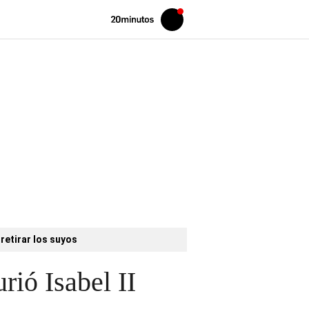
Volver
Iniciar
a
sesión
20MINUTOS.ES
retirar los suyos
rió Isabel II