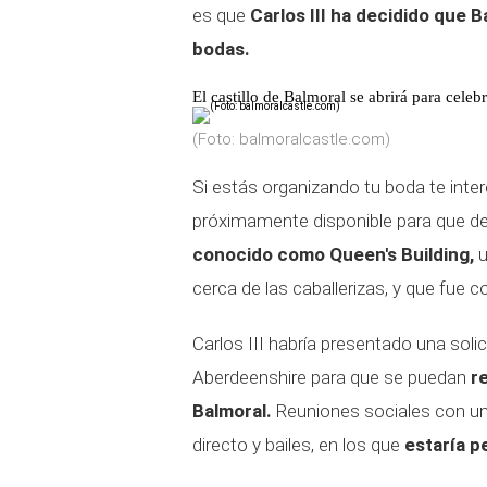
es que
Carlos III ha decidido que B
bodas.
El castillo de Balmoral se abrirá para celeb
(Foto: balmoralcastle.com)
Si estás organizando tu boda te inter
próximamente disponible para que d
conocido como Queen's Building,
u
cerca de las caballerizas, y que fue 
Carlos III habría presentado una solic
Aberdeenshire para que se puedan
re
Balmoral.
Reuniones sociales con un
directo y bailes, en los que
estaría p