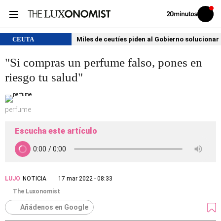
Volver
Iniciar
a
sesión
20MINUTOS.ES
CEUTA
Miles de ceutíes piden al Gobierno solucionar
"Si compras un perfume falso, pones en
riesgo tu salud"
perfume
Escucha este artículo
LUJO
NOTICIA
17 mar 2022 - 08:33
The Luxonomist
Añádenos en Google