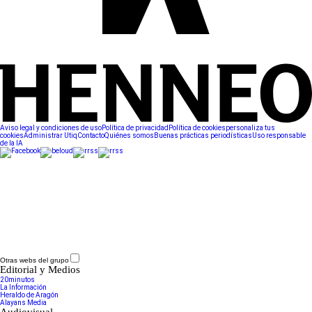
Aviso legal y condiciones de uso
Política de privacidad
Política de cookies
personaliza tus
cookies
Administrar Utiq
Contacto
Quiénes somos
Buenas prácticas periodísticas
Uso responsable
de la IA
Otras webs del grupo
Editorial y Medios
20minutos
La Información
Heraldo de Aragón
Alayans Media
Audiovisual