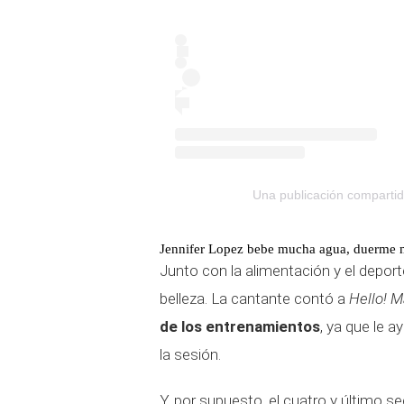
Una publicación compartid
Jennifer Lopez bebe mucha agua, duerme m
Junto con la alimentación y el depor
belleza. La cantante contó a
Hello! 
de los entrenamientos
, ya que le 
la sesión.
Y, por supuesto, el cuatro y último s