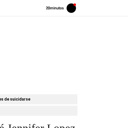
Volver
Iniciar
a
sesión
20MINUTOS.ES
es de suicidarse