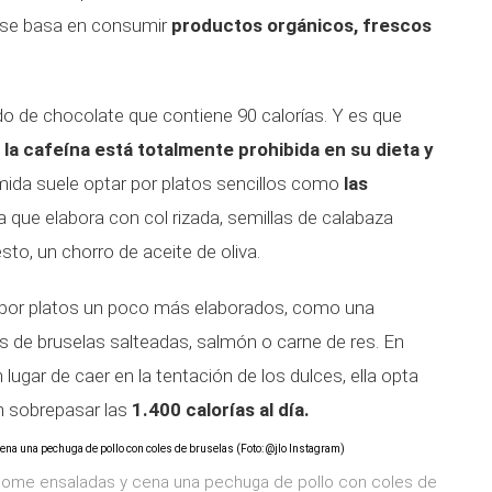
a se basa en consumir
productos orgánicos, frescos
 de chocolate que contiene 90 calorías. Y es que
la cafeína está totalmente prohibida en su dieta y
mida suele optar por platos sencillos como
las
a que elabora con col rizada, semillas de calabaza
sto, un chorro de aceite de oliva.
a por platos un poco más elaborados, como una
les de bruselas salteadas, salmón o carne de res. En
lugar de caer en la tentación de los dulces, ella opta
in sobrepasar las
1.400 calorías al día.
come ensaladas y cena una pechuga de pollo con coles de