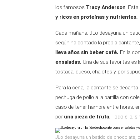
los famosos
Tracy Anderson
. Est
y ricos en proteínas y nutrientes.
Cada mañana, JLo desayuna un batido
según ha contado la propia cantante,
lleva años sin beber café.
En la co
ensaladas.
Una de sus favoritas es l
tostada, queso, chalotes y, por supue
Para la cena, la cantante se decant
pechuga de pollo a la parrilla con co
caso de tener hambre entre horas, en 
por
una pieza de fruta
. Todo ello, s
JLo desayuna un batido de chocolate, 