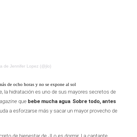
a de Jennifer Lopez (@jlo)
ás de ocho horas y no se expone al sol
te, la hidratación es uno de sus mayores secretos de
Magazine
que
bebe mucha agua
.
Sobre todo, antes
ayuda a esforzarse más y sacar un mayor provecho de
ecreto de bienestar de JLo es dormir. La cantante