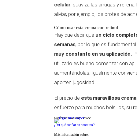
celular
, suaviza las arrugas y rellen
aliviar, por ejemplo, los brotes de acn
Cómo usar esta crema con retinol
Hay que decir que
un ciclo completo
semanas
, por lo que es fundamental
muy constante en su aplicación.
P
utilizarlo es bueno comenzar con apl
aumentándolas. Igualmente conviene
aporten jugosidad.
El precio de
esta maravillosa crema
esfuerzo para muchos bolsillos, su r
Conforme a los criterios de
¿Por qué confiar en nosotros?
Más información sobre: