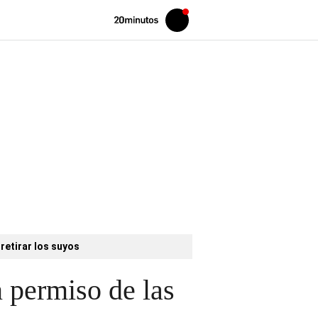
Volver
Iniciar
a
sesión
20MINUTOS.ES
retirar los suyos
 permiso de las