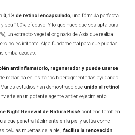
un
0,1% de retinol encapsulado
, una fórmula perfecta
e y sea 100% efectivo. Y lo que hace que sea apta para
%), un extracto vegetal originario de Asia que realiza
pero no es irritante. Algo fundamental para que puedan
 las embarazadas.
bién antiinflamatorio, regenerador y puede usarse
n de melanina en las zonas hiperpigmentadas ayudando
el. Varios estudios han demostrado que
unido al retinol
convierte en un potente agente antienvejecimiento.
nse Night Renewal de Natura Bissé
contiene también
la que penetra fácilmente en la piel y actúa como
las células muertas de la piel,
facilita la renovación