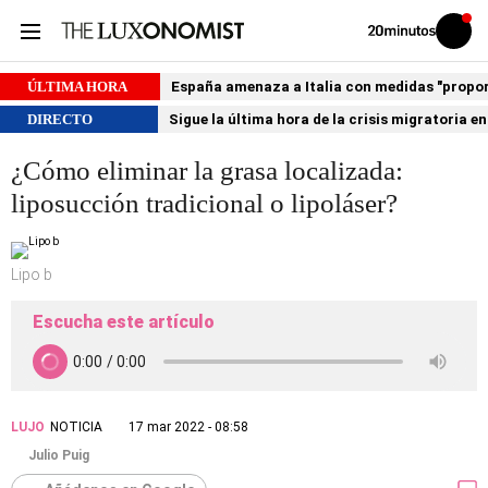
Volver
Iniciar
a
sesión
20MINUTOS.ES
ÚLTIMA HORA
España amenaza a Italia con medidas "proporci
DIRECTO
Sigue la última hora de la crisis migratoria e
¿Cómo eliminar la grasa localizada:
liposucción tradicional o lipoláser?
Lipo b
Escucha este artículo
LUJO
NOTICIA
17 mar 2022 - 08:58
Julio Puig