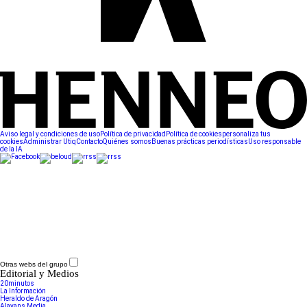
Aviso legal y condiciones de uso
Política de privacidad
Política de cookies
personaliza tus
cookies
Administrar Utiq
Contacto
Quiénes somos
Buenas prácticas periodísticas
Uso responsable
de la IA
Otras webs del grupo
Editorial y Medios
20minutos
La Información
Heraldo de Aragón
Alayans Media