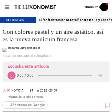
Volver
Iniciar
a
sesión
20MINUTOS.ES
SCHENGEN
El "enfrentamiento total" entre Italia y Españ
Con colores pastel y un aire asiático, así
es la nueva manicura francesa
Foto: Samia Liamani Unsplash.
Escucha este artículo
LUJO
NOTICIA
24 mar 2022 - 23:08
Paloma de la Hija Ferrero
Añádenos en Google