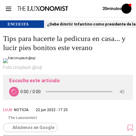
Volver
Iniciar
a
sesión
20MINUTOS.ES
ENCUESTA
¿Debe dimitir Infantino como presidente de la
Tips para hacerte la pedicura en casa... y
lucir pies bonitos este verano
Foto Unsplash @sql
Escucha este artículo
LUJO
NOTICIA
22 jun 2022 - 17:25
The Luxonomist
Añádenos en Google