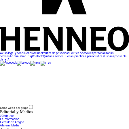
Aviso legal y condiciones de uso
Política de privacidad
Política de cookies
personaliza tus
cookies
Administrar Utiq
Contacto
Quiénes somos
Buenas prácticas periodísticas
Uso responsable
de la IA
Otras webs del grupo
Editorial y Medios
20minutos
La Información
Heraldo de Aragón
Alayans Media