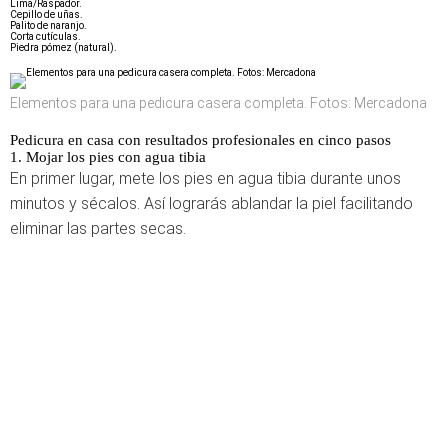
Lima/Raspador.
Cepillo de uñas.
Palito de naranjo.
Corta cutículas.
Piedra pómez (natural).
Elementos para una pedicura casera completa. Fotos: Mercadona
Pedicura en casa con resultados profesionales en cinco pasos
1. Mojar los pies con agua tibia
En primer lugar, mete los pies en agua tibia durante unos
minutos y sécalos. Así lograrás ablandar la piel facilitando
eliminar las partes secas.