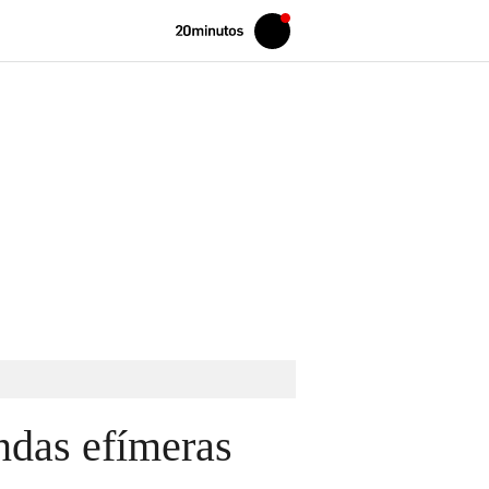
Volver
Iniciar
a
sesión
20MINUTOS.ES
endas efímeras