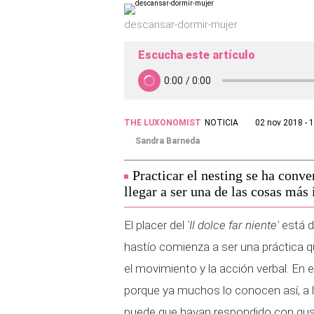
descansar-dormir-mujer
Escucha este artículo
THE LUXONOMIST
NOTICIA
02 nov 2018 - 
Sandra Barneda
Practicar el nesting se ha conv
llegar a ser una de las cosas más
El placer del
'Il dolce far niente'
está d
hastío comienza a ser una práctica q
el movimiento y la acción verbal. En
porque ya muchos lo conocen así, a 
puede que hayan respondido con gust