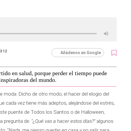
13:12
Añádenos en Google
ertido en salud, porque perder el tiempo puede
 inspiradoras del mundo.
e moda. Dicho de otro modo, el hacer del elogio del
ue cada vez tiene más adeptos, alejándose del estrés,
 este puente de Todos los Santos o de Halloween,
la pregunta de:
"¿Qué vas a hacer estos días?"
algunos
o: "
Nada, me pienso quedar en casa y no salir para