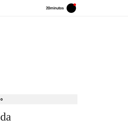
Volver
Iniciar
a
sesión
20MINUTOS.ES
to
ada