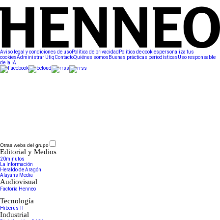
Aviso legal y condiciones de uso
Política de privacidad
Política de cookies
personaliza tus
cookies
Administrar Utiq
Contacto
Quiénes somos
Buenas prácticas periodísticas
Uso responsable
de la IA
Otras webs del grupo
Editorial y Medios
20minutos
La Información
Heraldo de Aragón
Alayans Media
Audiovisual
Factoría Henneo
Tecnología
Hiberus TI
Industrial