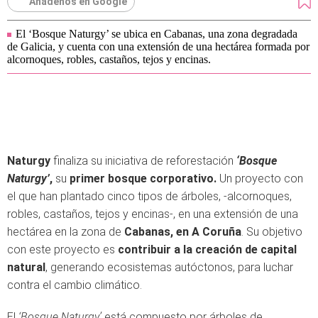
Añádenos en Google
El ‘Bosque Naturgy’ se ubica en Cabanas, una zona degradada
de Galicia, y cuenta con una extensión de una hectárea formada por
alcornoques, robles, castaños, tejos y encinas.
Naturgy
finaliza su iniciativa de reforestación
‘Bosque
Naturgy’
,
su
primer bosque corporativo.
Un proyecto con
el que han plantado cinco tipos de árboles, -alcornoques,
robles, castaños, tejos y encinas-, en una extensión de una
hectárea en la zona de
Cabanas, en A Coruña
. Su objetivo
con este proyecto es
contribuir a la creación de capital
natural
, generando ecosistemas autóctonos, para luchar
contra el cambio climático.
El
‘Bosque Naturgy’
está compuesto por árboles de