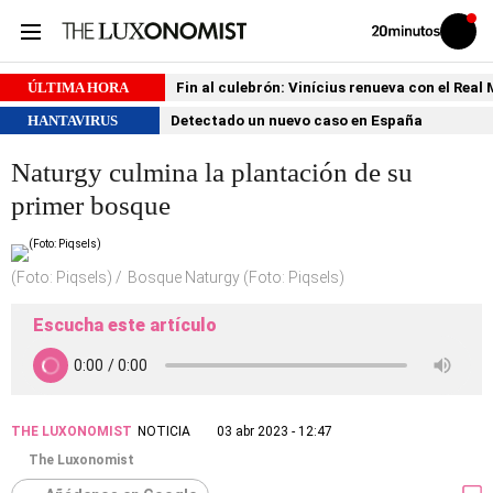
Volver
Iniciar
a
sesión
20MINUTOS.ES
ÚLTIMA HORA
Fin al culebrón: Vinícius renueva con el Real
HANTAVIRUS
Detectado un nuevo caso en España
Naturgy culmina la plantación de su
primer bosque
(Foto: Piqsels)
Bosque Naturgy (Foto: Piqsels)
Escucha este artículo
THE LUXONOMIST
NOTICIA
03 abr 2023 - 12:47
The Luxonomist