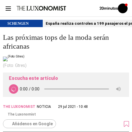
Volver
Iniciar
a
sesión
20MINUTOS.ES
SCHENGEN
España realiza controles a 199 pasajeros el p
Las próximas tops de la moda serán
africanas
(Foto: Gtres)
Escucha este artículo
THE LUXONOMIST
NOTICIA
29 jul 2021 - 10:48
The Luxonomist
Añádenos en Google