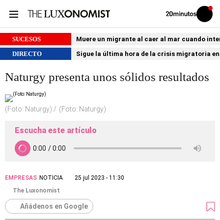
Volver
Iniciar
a
sesión
20MINUTOS.ES
SUCESOS
Muere un migrante al caer al mar cuando int
DIRECTO
Sigue la última hora de la crisis migratoria e
Naturgy presenta unos sólidos resultados
(Foto: Naturgy)
(Foto: Naturgy)
Escucha este artículo
EMPRESAS
NOTICIA
25 jul 2023 - 11:30
The Luxonomist
Añádenos en Google