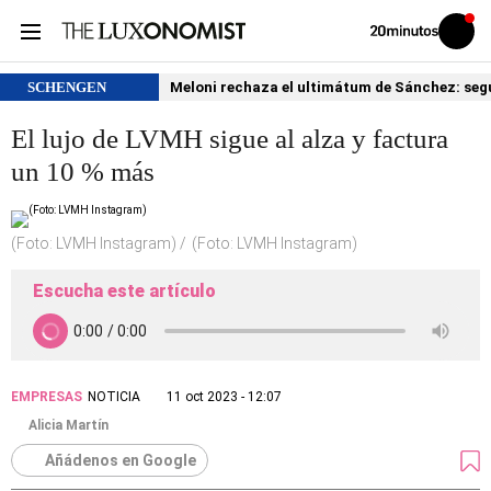
Volver
Iniciar
a
sesión
20MINUTOS.ES
SCHENGEN
Meloni rechaza el ultimátum de Sánchez: segu
El lujo de LVMH sigue al alza y factura
un 10 % más
(Foto: LVMH Instagram)
(Foto: LVMH Instagram)
Escucha este artículo
EMPRESAS
NOTICIA
11 oct 2023 - 12:07
Alicia Martín
Añádenos en Google