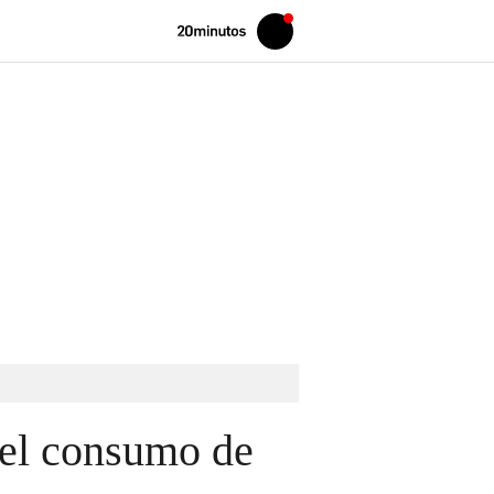
Volver
Iniciar
a
sesión
20MINUTOS.ES
 el consumo de