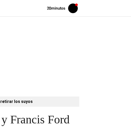
Volver
Iniciar
a
sesión
20MINUTOS.ES
retirar los suyos
 y Francis Ford