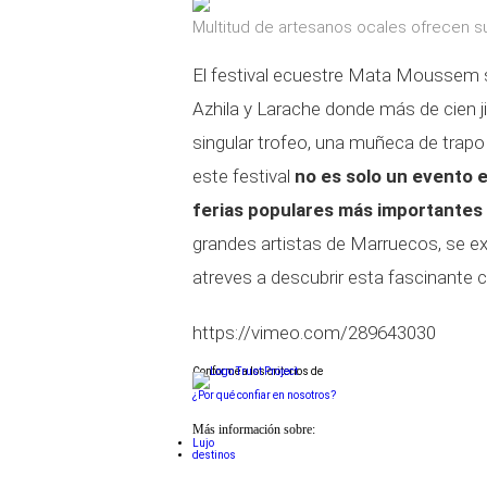
Multitud de artesanos ocales ofrecen s
El festival ecuestre Mata Moussem se
Azhila y Larache donde más de cien j
singular trofeo, una muñeca de trapo
este festival
no es solo un evento 
ferias populares más importantes 
grandes artistas de Marruecos, se ex
atreves a descubrir esta fascinante 
https://vimeo.com/289643030
Conforme a los criterios de
¿Por qué confiar en nosotros?
Más información sobre:
Lujo
destinos