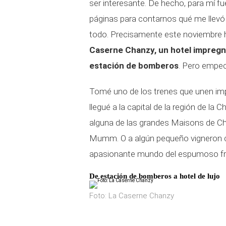
ser interesante. De hecho, para mí fu
páginas para contarnos qué me llevó a
todo. Precisamente este noviembre h
Caserne Chanzy, un hotel
impregn
estación de bomberos
. Pero empec
Tomé uno de los trenes que unen imp
llegué a la capital de la región de la 
alguna de las grandes Maisons de Ch
Mumm. O a algún pequeño vigneron co
apasionante mundo del espumoso fr
De estación de bomberos a hotel de lujo
Foto: La Caserne Chanzy