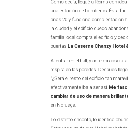
Como decía, llegué a Reims con idea
una estación de bomberos. Ésta fue
años 20 y funcionó como estación ha
la ciudad y el edificio quedó aband
familia local compra el edificio y dec
puertas
La Caserne Chanzy Hotel 
Al entrar en el hall, y ante mi absolu
respira en las paredes. Después lleg
"¿Será el resto del edificio tan mara
efectivamente iba a ser así.
Me fasci
cambiar de uso de
manera brillant
en Noruega.
Lo distinto encanta, lo idéntico abu