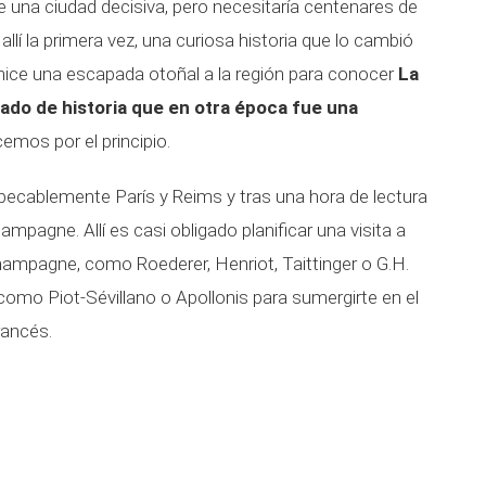
e una ciudad decisiva, pero necesitaría centenares de
llí la primera vez, una curiosa historia que lo cambió
ice una escapada otoñal a la región para conocer
La
ado de historia
que en otra época fue una
emos por el principio.
ecablemente París y Reims y tras una hora de lectura
Champagne. Allí es casi obligado planificar una visita a
ampagne, como Roederer, Henriot, Taittinger o G.H.
mo Piot-Sévillano o Apollonis para sumergirte en el
ancés.