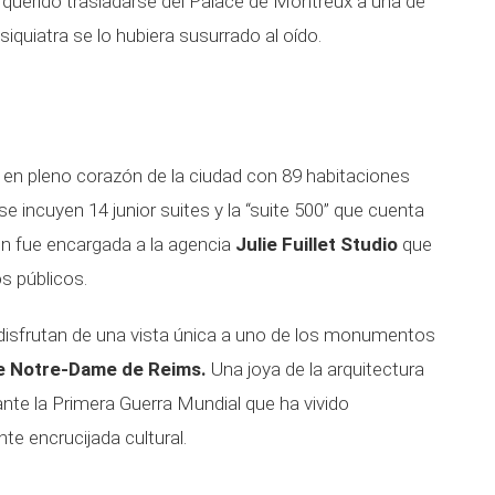
querido trasladarse del Palace de Montreux a una de
psiquiatra se lo hubiera susurrado al oído.
 en pleno corazón de la ciudad con 89 habitaciones
 se incuyen 14 junior suites y la “suite 500” que cuenta
ón fue encargada a la agencia
Julie Fuillet Studio
que
s públicos.
 disfrutan de una vista única a uno de los monumentos
e Notre-Dame de Reims.
Una joya de la arquitectura
ante la Primera Guerra Mundial que ha vivido
e encrucijada cultural.