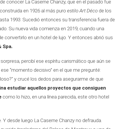
 de conocer La Caserne Chanzy, que en el pasado fue
 construida en 1926 al más puro
estilo
Art Déco
de los
sta 1993. Sucedió entonces su transferencia fuera de
onado. Su nueva vida comienza en 2019, cuando una
ide convertirlo en un hotel de lujo. Y entonces abrió sus
& Spa.
ta sorpresa, percibí ese espíritu carismático que aún se
ó ese “momento decisivo” en el que me pregunté:
villoso?" y crucé los dedos para asegurarme de que
na estudiar aquellos proyectos que consiguen
e
como lo hizo, en una línea parecida, este otro hotel
rre. Y desde luego La Caserne Chanzy no defrauda.