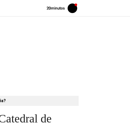
Volver
Iniciar
a
sesión
20MINUTOS.ES
aña?
Catedral de