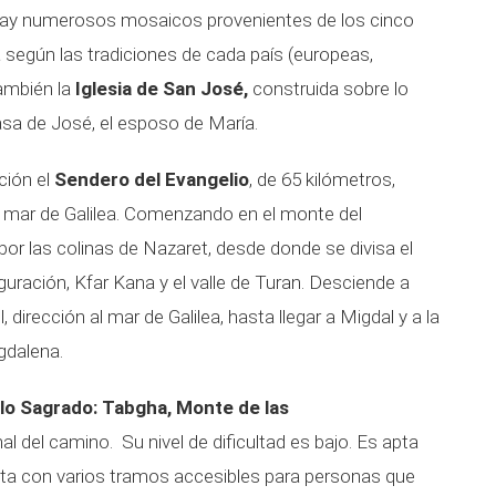
a, hay numerosos mosaicos provenientes de los cinco
según las tradiciones de cada país (europeas,
también la
Iglesia de San José,
construida sobre lo
casa de José, el esposo de María.
ción el
Sendero del Evangelio
, de 65 kilómetros,
el mar de Galilea. Comenzando en el monte del
e por las colinas de Nazaret, desde donde se divisa el
guración, Kfar Kana y el valle de Turan. Desciende a
, dirección al mar de Galilea, hasta llegar a Migdal y a la
gdalena.
lo Sagrado: Tabgha, Monte de las
nal del camino. Su nivel de dificultad es bajo. Es apta
nta con varios tramos accesibles para personas que