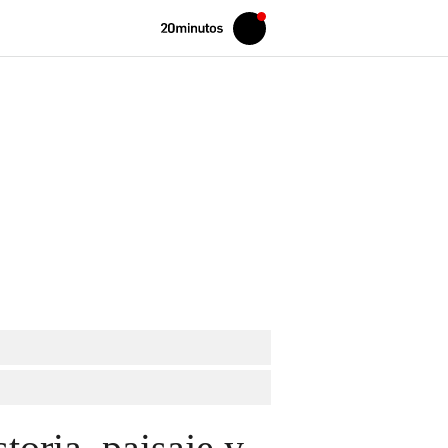
Volver
Iniciar
a
sesión
20MINUTOS.ES