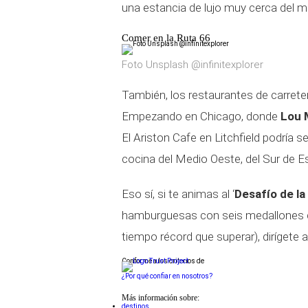
una estancia de lujo muy cerca del m
Comer en la Ruta 66
Foto Unsplash @infinitexplorer
También, los restaurantes de carretera
Empezando en Chicago, donde
Lou 
El Ariston Cafe en Litchfield podría s
cocina del Medio Oeste, del Sur de Es
Eso sí, si te animas al ‘
Desafío de l
hamburguesas con seis medallones de
tiempo récord que superar), dirígete
Conforme a los criterios de
¿Por qué confiar en nosotros?
Más información sobre:
destinos