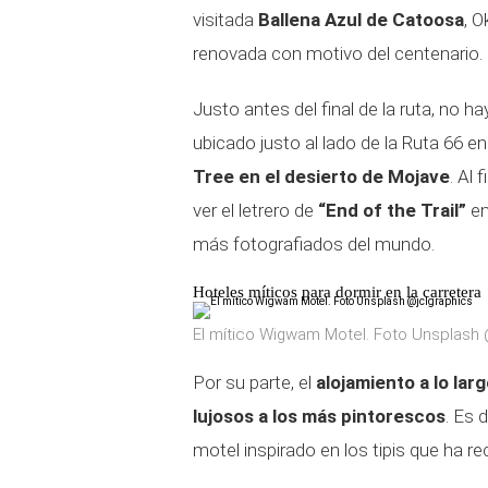
visitada
Ballena Azul de Catoosa
, O
renovada con motivo del centenario.
Justo antes del final de la ruta, no h
ubicado justo al lado de la Ruta 66 
Tree en el desierto de Mojave
. Al 
ver el letrero de
“End of the Trail”
en
más fotografiados del mundo.
Hoteles míticos para dormir en la carretera
El mítico Wigwam Motel. Foto Unsplash 
Por su parte, el
alojamiento a lo lar
lujosos a los más pintorescos
. Es 
motel inspirado en los tipis que ha 