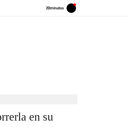
Volver
Iniciar
a
sesión
20MINUTOS.ES
rrerla en su