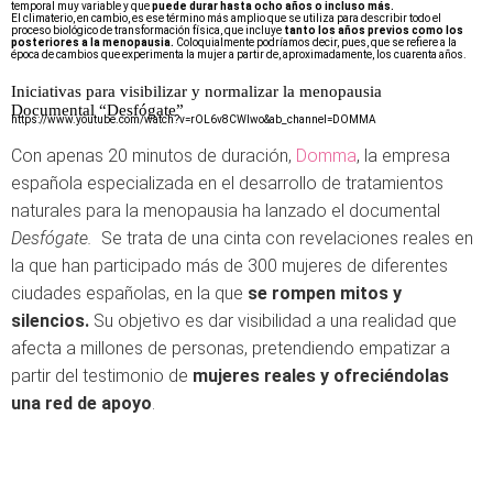
temporal muy variable y que
puede durar hasta ocho años o incluso más.
El climaterio, en cambio, es ese término más amplio que se utiliza para describir todo el
proceso biológico de transformación física, que incluye
tanto los años previos como los
posteriores a la menopausia.
Coloquialmente podríamos decir, pues, que se refiere a la
época de cambios que experimenta la mujer a partir de, aproximadamente, los cuarenta años.
Iniciativas para visibilizar y normalizar la menopausia
Documental “Desfógate”
https://www.youtube.com/watch?v=rOL6v8CWIwo&ab_channel=DOMMA
Con apenas 20 minutos de duración,
Domma
, la empresa
española especializada en el desarrollo de tratamientos
naturales para la menopausia ha lanzado el documental
Desfógate.
Se trata de una cinta con revelaciones reales en
la que han participado más de 300 mujeres de diferentes
ciudades españolas, en la que
se rompen mitos y
silencios.
Su objetivo es dar visibilidad a una realidad que
afecta a millones de personas, pretendiendo empatizar a
partir del testimonio de
mujeres reales y ofreciéndolas
una red de apoyo
.