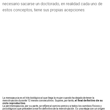
necesario sacarse un doctorado, en realidad cada uno de
estos conceptos, tiene sus propias acepciones:
La menopausia es el hito biológico al que llega la mujer cuando ha dejado de tener la
menstruación durante 12 meses consecutivos. Supone, por tanto,
el final definitivo de su
ciclo reproductivo.
La perimenopausia, por su parte, se refiere al camino previo y a todos los cambios físicos y
psicológicos que preceden a ese fin definitivo de la menstruación. Es una etapa con un origen