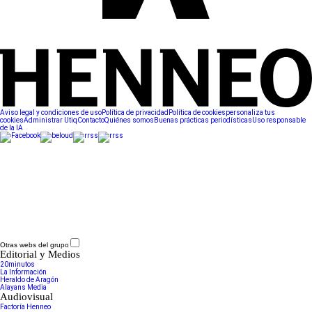
Aviso legal y condiciones de uso
Política de privacidad
Política de cookies
personaliza tus
cookies
Administrar Utiq
Contacto
Quiénes somos
Buenas prácticas periodísticas
Uso responsable
de la IA
Otras webs del grupo
Editorial y Medios
20minutos
La Información
Heraldo de Aragón
Alayans Media
Audiovisual
Factoría Henneo