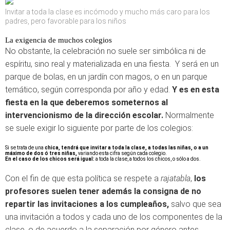
Invitar a toda la clase es incómodo y mucho más caro para los
padres, pero favorable para los niños
La exigencia de muchos colegios
No obstante, la celebración no suele ser simbólica ni de
espíritu, sino real y materializada en una fiesta. Y será en un
parque de bolas, en un jardín con magos, o en un parque
temático, según corresponda por año y edad.
Y es en esta
fiesta en la que deberemos someternos al
intervencionismo de la dirección escolar.
Normalmente
se suele exigir lo siguiente por parte de los colegios:
Si se trata de una
chica, tendrá que invitar a toda la clase, a todas las niñas, o a un
máximo de dos ó tres niñas,
variando esta cifra según cada colegio.
En el caso de los chicos será igual:
a toda la clase, a todos los chicos, o sólo a dos.
Con el fin de que esta política se respete a
rajatabla
,
los
profesores suelen tener además la consigna de no
repartir las invitaciones a los cumpleaños,
salvo que sea
una invitación a todos y cada uno de los componentes de la
clase, o de acuerdo a la separación por género antes