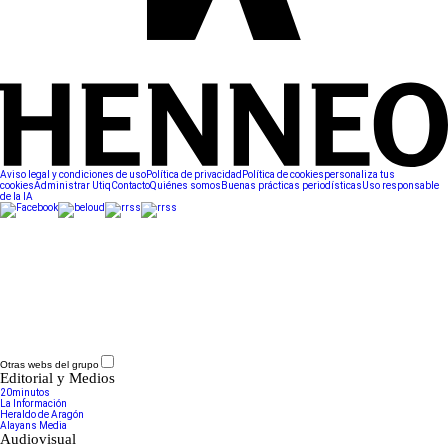
Aviso legal y condiciones de uso
Política de privacidad
Política de cookies
personaliza tus
cookies
Administrar Utiq
Contacto
Quiénes somos
Buenas prácticas periodísticas
Uso responsable
de la IA
Otras webs del grupo
Editorial y Medios
20minutos
La Información
Heraldo de Aragón
Alayans Media
Audiovisual