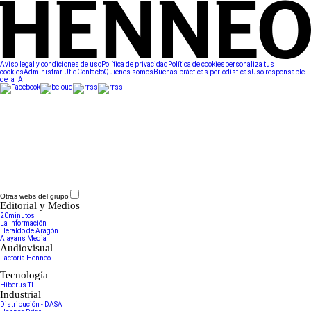
Aviso legal y condiciones de uso
Política de privacidad
Política de cookies
personaliza tus
cookies
Administrar Utiq
Contacto
Quiénes somos
Buenas prácticas periodísticas
Uso responsable
de la IA
Otras webs del grupo
Editorial y Medios
20minutos
La Información
Heraldo de Aragón
Alayans Media
Audiovisual
Factoría Henneo
Tecnología
Hiberus TI
Industrial
Distribución - DASA