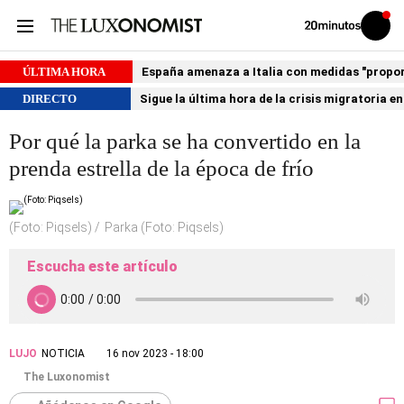
Volver
Iniciar
a
sesión
20MINUTOS.ES
ÚLTIMA HORA
España amenaza a Italia con medidas "proporci
DIRECTO
Sigue la última hora de la crisis migratoria e
Por qué la parka se ha convertido en la
prenda estrella de la época de frío
(Foto: Piqsels)
Parka (Foto: Piqsels)
Escucha este artículo
LUJO
NOTICIA
16 nov 2023 - 18:00
The Luxonomist