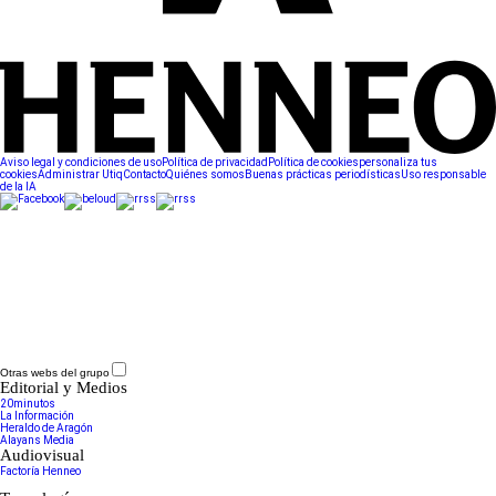
Aviso legal y condiciones de uso
Política de privacidad
Política de cookies
personaliza tus
cookies
Administrar Utiq
Contacto
Quiénes somos
Buenas prácticas periodísticas
Uso responsable
de la IA
Otras webs del grupo
Editorial y Medios
20minutos
La Información
Heraldo de Aragón
Alayans Media
Audiovisual
Factoría Henneo