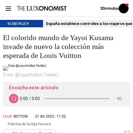
Volver
Iniciar
a
sesión
20MINUTOS.ES
SCHENGEN
España establece controles a los viajeros que 
El colorido mundo de Yayoi Kusama
invade de nuevo la colección más
esperada de Louis Vuitton
(Foto: @LouisVuitton Twitter)
Escucha este artículo
LUJO
NOTICIA
21 dic 2022 - 11:52
Paloma de la Hija Ferrero